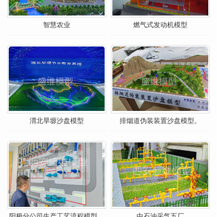
智慧农业
燃气式发动机模型
渭北旱塬沙盘模型
排烟道伪装装置沙盘模型。
阳极分公司生产工艺流程模型。
中石油采气五厂