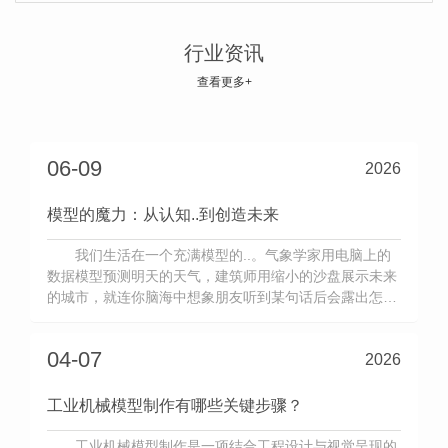
在工业研发、职业教学、展会展示与工程投标领
域，机械模型设备早已不是简单的“缩小摆件”，而是
行业资讯
复刻真实机械结构、还原设备运行原理、可视化工业
查看更多+
2026-08-06
技术的核心载体。它以..比例、仿真结构、动态复刻
的形式，将庞大复杂、难以直观拆解的工业设备微缩
呈现，让硬核的机械原理、精密的传动结构、完整的
06-09
2026
作业流程变得清晰可视、可触可感，成为连接工业
模型的魔力：从认知..到创造未来
我们生活在一个充满模型的..。气象学家用电脑上的
数据模型预测明天的天气，建筑师用缩小的沙盘展示未来
的城市，就连你脑海中想象朋友听到某句话后会露出怎样
的表情——那也是一个心理模型。模型，这个看似抽象的
词汇，实际上是我们理解复杂..、做出决策、创造未来的
04-07
2026
核心工具。一、什么是模型？简单来说，模型是对现实的
简化和抽象。它抓住了
工业机械模型制作有哪些关键步骤？
工业机械模型制作是一项结合工程设计与视觉呈现的