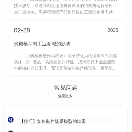
技术服务，通过高精度还原机械设备的结构与运行逻辑，
为工业展示、教学培训或产品预研提供直观的参考工具。
其核心价值在于将复杂的机械原理转化为可观察、可交互
的实体模型，帮助用户快速理解设备功能或设计思路。
02-28
2026
一、技术原理与核心流程：工业机械模型制作以机械工程
图纸或三维数据为基础，通过
机械模型对工业领域的影响
工业机械模型作为将设计理念转化为物理实体的关键
载体，以..缩放、功能还原的特性，成为现代工业全流程
中的核心辅助工具。无论是复杂的生产线设备、重型机械
部件，还是精密的自动化系统，机械模型都在设计、生
产、推广等环节发挥着不可替代的作用，其价值远超 “可
视化展示” 的表层意义。设计验证是机械模型..核心的作
常见问题
用。在产品量产前，
查看更多+
Q
【技巧】如何制作场景模型的烟雾